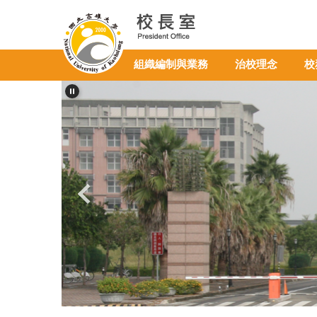
跳
到
主
要
組織編制與業務
治校理念
校
內
容
區