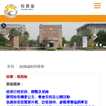
跳
到
主
要
內
容
區
首頁
組織編制與業務
秘書：楊惠敏
業務職掌：
校長行程安排、聯繫及登錄
辦理校長機要公文、餐會安排及公關活動
負責校長室重要外賓、訪客接待、參觀導覽協調事宜