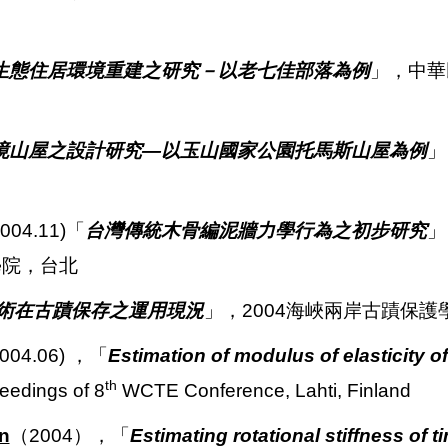
生態住居環境重建之研究－以老七佳部落為例
」，中華
境山屋之設計研究—以玉山國家公園托馬斯山屋為例
」
4.11)「
台灣傳統木骨編泥牆力學行為之初步研究
」
學院，台北
術在古蹟保存之運用現況
」，2004海峽兩岸古蹟保
(2004.06)
，「
Estimation of modulus of elasticity
th
eedings of 8
WCTE Conference, Lahti, Finland
en
（2004），「
Estimating rotational stiffness of ti