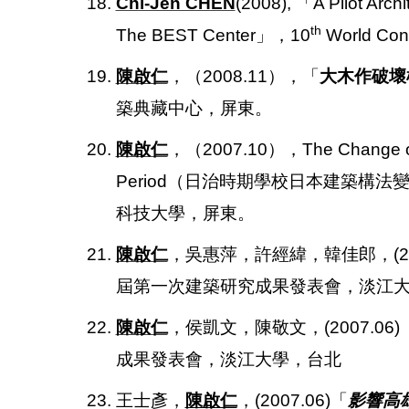
18.
Chi-Jen CHEN
(2008),
「A Pilot Arch
th
The BEST Center」，10
World Conf
19.
陳啟仁
，（2008.11），「
大木作破壞
築典藏中心，屏東。
20.
陳啟仁
，（2007.10），The Change of Wo
Period（日治時期學校日本建築
科技大學，屏東。
21.
陳啟仁
，吳惠萍，許經緯，韓佳郎，(200
屆第一次建築研究成果發表會，淡江
22.
陳啟仁
，侯凱文，陳敬文，(2007.06)
成果發表會，淡江大學，台北
23. 王士彥，
陳啟仁
，(2007.06)「
影響高