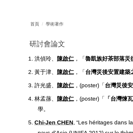
首頁
學術著作
研討會論文
1. 洪偵玲、
陳啟仁
，「
魯凱族好茶部落災
2. 黃于津、
陳啟仁
，「
台灣災後安置建築
3. 許光盛、
陳啟仁
，(poster)「
台灣災後安
4. 林孟蓀、
陳啟仁
，(poster)「
「台灣煉瓦
學。
5.
Chi-Jen CHEN
,
“Les héritages dans
pays d’Asie (UNIFA 2012) sur le th