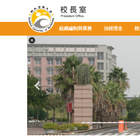
跳
到
主
要
組織編制與業務
治校理念
校
內
容
區